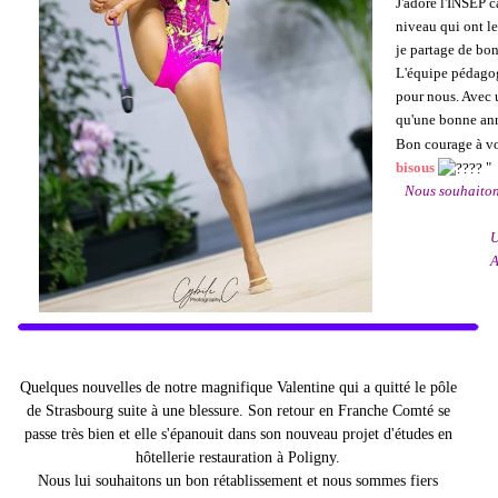
J'adore l'INSEP c
niveau qui ont le
je partage de bo
L'équipe pédagogi
pour nous. Avec 
qu'une bonne a
Bon courage à vou
bisous
"
Nous souhaitons
U
A
Quelques nouvelles de notre magnifique Valentine qui a quitté le pôle
de Strasbourg suite à une blessure. Son retour en Franche Comté se
passe très bien et elle s'épanouit dans son nouveau projet d'études en
hôtellerie restauration à Poligny.
Nous lui souhaitons un bon rétablissement et nous sommes fiers