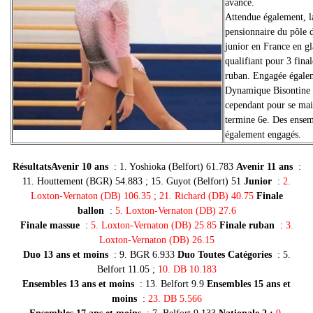
avance.
Attendue également, l
pensionnaire du pôle d
junior en France en gl
qualifiant pour 3 fina
ruban. Engagée égalem
Dynamique Bisontine p
cependant pour se mai
termine 6e. Des ensem
également engagés.
RésultatsAvenir 10 ans
: 1. Yoshioka (Belfort) 61.783
Avenir 11 ans
:
11. Houttement (BGR) 54.883 ; 15. Guyot (Belfort) 51
Junior
:
2.
Loxton-Vernaton (DB) 106.35 ; 21. Richard (DB) 40.75
Finale
ballon
:
5. Loxton-Vernaton (DB) 27.6
Finale massue
:
5. Loxton-Vernaton (DB) 25.85
Finale ruban
:
3.
Loxton-Vernaton (DB) 26.15
Duo 13 ans et moins
: 9. BGR 6.933
Duo Toutes Catégories
: 5.
Belfort 11.05 ;
10. DB 10.183
Ensembles 13 ans et moins
: 13. Belfort 9.9
Ensembles 15 ans et
moins
:
23. DB 5.566