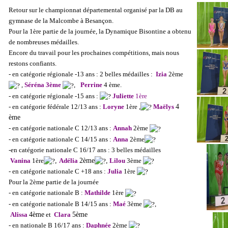
Retour sur le championnat départemental organisé par la DB au
gymnase de la Malcombe à Besançon.
Pour la 1ère partie de la journée, la Dynamique Bisontine a obtenu
de nombreuses médailles.
Encore du travail pour les prochaines compétitions, mais nous
restons confiants.
- en catégorie régionale -13 ans : 2 belles médailles :
Izia
2ème
,
Séréna 3ème
,
Perrine
4 ème
.
- en catégorie régionale -15 ans :
Juliette
1ère
- en catégorie fédérale 12/13 ans :
Loryne
1ère ,
Maëlys
4
ème
- en catégorie nationale C 12/13 ans :
Annah
2ème
- en catégorie nationale C 14/15 ans :
Anna
2ème
-en catégorie nationale C 16/17 ans : 3 belles médailles
Vanina
1ère
,
Adélia
2ème
,
Lilou
3ème
- en catégorie nationale C +18 ans :
Julia
1ère
Pour la 2ème partie de la journée
- en catégorie nationale B :
Mathilde
1ère
- en catégorie nationale B 14/15 ans :
Maé
3ème
,
Alissa
4ème
et
Clara
5ème
- en nationale B 16/17 ans :
Daphnée
2ème