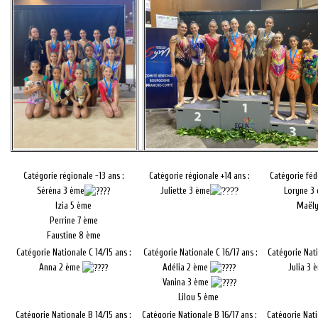
Catégorie régionale -13 ans :
Catégorie régionale +14 ans :
Catégorie féd
Séréna 3 ème
Juliette 3 ème
Loryne 3
Izia 5 ème
Maëly
Perrine 7 ème
Faustine 8 ème
Catégorie Nationale C 14/15 ans :
Catégorie Nationale C 16/17 ans :
Catégorie Nati
Anna 2 ème
Adélia 2 ème
Julia 3
Vanina 3 ème
Lilou 5 ème
Catégorie Nationale B 14/15 ans :
Catégorie Nationale B 16/17 ans :
Catégorie Nati