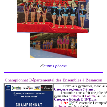
d'
autres photos
Championnat Départemental des Ensembles à Besançon
Bravo aux gymnastes, merci aux e
Catégorie régionale 7-9 ans :
- l'ensemble nous a fait une jolie 
gymnastes :
Paloma
et
Lohimé
, au lie
Catégorie fédérale B 10/11ans :
-
1 ère
ensemble 1 compos
et
Serena
qui était forfait