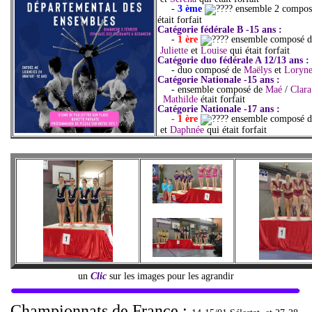
-
3 ème
ensemble 2 compo
était forfait
Catégorie fédérale B -15 ans :
-
1 ère
ensemble composé 
Juliette
et
Louise
qui était forfait
Catégorie duo fédérale A 12/13 ans :
- duo composé de
Maëlys
et
Loryn
Catégorie Nationale -15 ans :
- ensemble composé de
Maé
/
Clara
Mathilde
était forfait
Catégorie Nationale -17 ans :
- 1 ère
ensemble composé d
et
Daphnée
qui était forfait
un
Clic
sur les images pour les agrandir
Championnats de France :