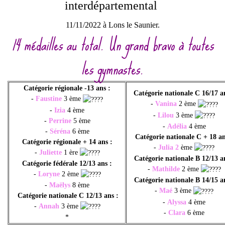
interdépartemental
11/11/2022 à Lons le Saunier.
14 médailles au total. Un grand bravo à toutes
les gymnastes.
Catégorie régionale -13 ans :
Catégorie nationale C 16/17 a
-
Faustine
3 ème
-
Vanina
2 ème
-
Izia
4 ème
-
Lilou
3 ème
-
Perrine
5 ème
-
Adélia
4 ème
-
Séréna
6 ème
Catégorie nationale C + 18 an
Catégorie régionale + 14 ans :
-
Julia 2
ème
-
Juliette
1 ère
Catégorie nationale B 12/13 a
Catégorie fédérale 12/13 ans :
-
Mathilde
2 ème
-
Loryne
2 ème
Catégorie nationale B 14/15 a
-
Maëlys
8 ème
-
Maé
3 ème
Catégorie nationale C 12/13 ans :
-
Alyssa
4 ème
-
Annah
3 ème
-
Clara
6 ème
*