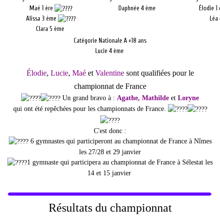
Maé 1 ère
Daphnée 4 ème
Élodie 1
Alissa 3 ème
Léa
Clara 5 ème
Catégorie Nationale A +18 ans
Lucie 4 ème
Élodie
,
Lucie
,
Maé
et
Valentine
sont qualifiées pour le
championnat de France
Un grand bravo à :
Agathe, Mathilde
et
Loryne
qui ont été repêchées pour les championnats de France.
C'est donc :
6 gymnastes qui participeront au championnat de France à Nîmes
les 27/28 et 29 janvier
1 gymnaste qui participera au championnat de France à Sélestat les
14 et 15 janvier
Résultats du championnat